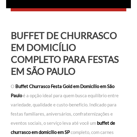
BUFFET DE CHURRASCO
EM DOMICÍLIO
COMPLETO PARA FESTAS
EM SÃO PAULO
O
Buffet Churrasco Festa Gold em Domicílio em São
Paulo
é a opção ideal para quem busca equilíbrio entre
variedade, qualidade e custo-benefício. Indicado para
festas familiares, aniversários, confraternizações e
eventos sociais, o serviço leva até você um
buffet de
churrasco em domicílio em SP
completo, com carnes