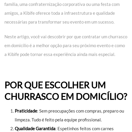
família, uma confraternização corporativa ou uma festa com
amigos, a Kibife oferece toda a infraestrutura e qualidade
necessárias para transformar seu evento em um sucesso.
Neste artigo, você vai descobrir por que contratar um churrasco
em domicílio é a melhor opção para seu próximo evento e como
a Kibife pode tornar essa experiência ainda mais especial.
POR QUE ESCOLHER UM
CHURRASCO EM DOMICÍLIO?
Praticidade
: Sem preocupações com compras, preparo ou
limpeza. Tudo é feito pela equipe profissional.
Qualidade Garantida
: Espetinhos feitos com carnes