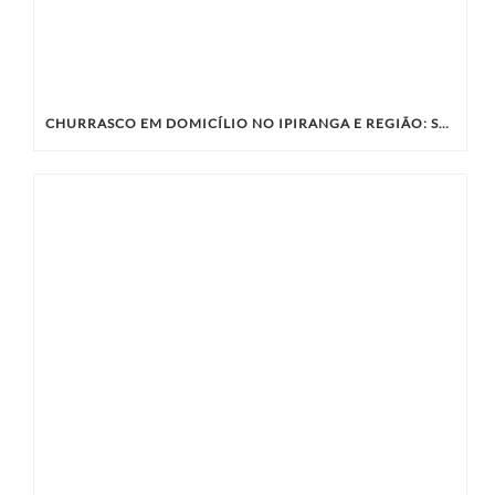
CHURRASCO EM DOMICÍLIO NO IPIRANGA E REGIÃO: SABORES ÚNICOS COM A KIBIFE