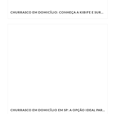
CHURRASCO EM DOMICÍLIO: CONHEÇA A KIBIFE E SURPREENDA SEUS CONVIDADOS
CHURRASCO EM DOMICÍLIO EM SP: A OPÇÃO IDEAL PARA SUA CONFRATERNIZAÇÃO