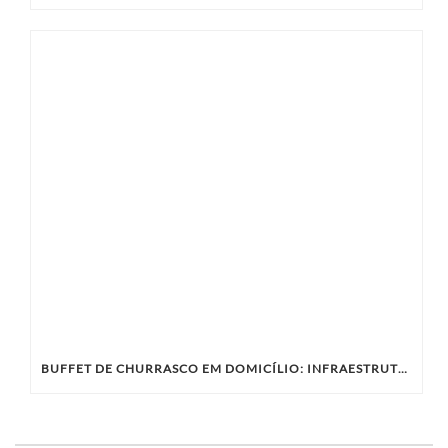
BUFFET DE CHURRASCO EM DOMICÍLIO: INFRAESTRUTURA NECESSÁRIA PARA EVENTOS COMERCIAIS, EMPRESARIAIS OU SOCIAIS