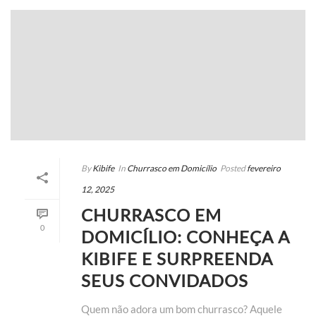
By
Kibife
In
Churrasco em Domicílio
Posted
fevereiro
12, 2025
CHURRASCO EM
0
DOMICÍLIO: CONHEÇA A
KIBIFE E SURPREENDA
SEUS CONVIDADOS
Quem não adora um bom churrasco? Aquele