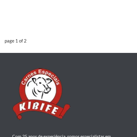
page
1
of
2
Com 25 anos de experiência, somos especialistas em