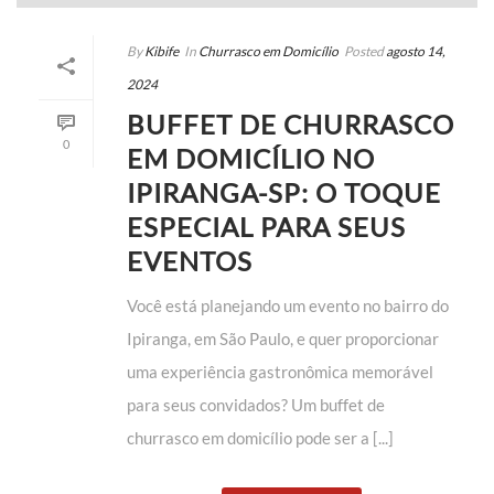
By
Kibife
In
Churrasco em Domicílio
Posted
agosto 14,
2024
BUFFET DE CHURRASCO
0
EM DOMICÍLIO NO
IPIRANGA-SP: O TOQUE
ESPECIAL PARA SEUS
EVENTOS
Você está planejando um evento no bairro do
Ipiranga, em São Paulo, e quer proporcionar
uma experiência gastronômica memorável
para seus convidados? Um buffet de
churrasco em domicílio pode ser a [...]