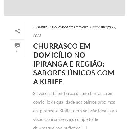
By
Kibife
In
Churrasco em Domicílio
Posted
março 17,
2025
CHURRASCO EM
0
DOMICÍLIO NO
IPIRANGA E REGIÃO:
SABORES ÚNICOS COM
A KIBIFE
Se você está em busca de um churrasco em
domicílio de qualidade nos bairros próximos
ao Ipiranga, a Kibife tem a solução ideal para
você! Com um serviço completo de
churrasqueiro e buffet de [...]