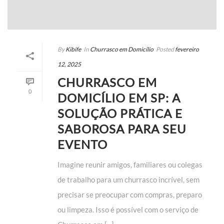
By
Kibife
In
Churrasco em Domicílio
Posted
fevereiro
12, 2025
CHURRASCO EM
0
DOMICÍLIO EM SP: A
SOLUÇÃO PRÁTICA E
SABOROSA PARA SEU
EVENTO
Imagine reunir amigos, familiares ou colegas
de trabalho para um churrasco incrível, sem
precisar se preocupar com compras, preparo
ou limpeza. Isso é possível com o serviço de