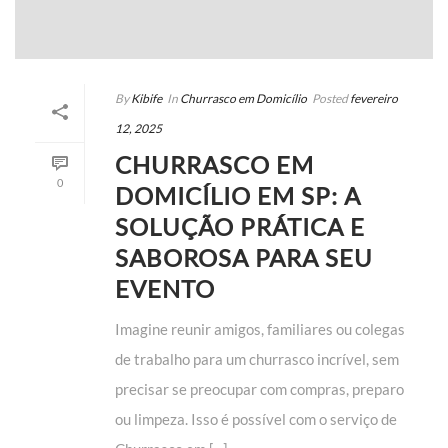
By
Kibife
In
Churrasco em Domicílio
Posted
fevereiro
12, 2025
CHURRASCO EM
0
DOMICÍLIO EM SP: A
SOLUÇÃO PRÁTICA E
SABOROSA PARA SEU
EVENTO
Imagine reunir amigos, familiares ou colegas
de trabalho para um churrasco incrível, sem
precisar se preocupar com compras, preparo
ou limpeza. Isso é possível com o serviço de