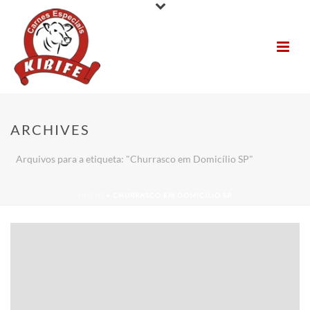
ARCHIVES
Arquivos para a etiqueta: "Churrasco em Domicílio SP"
INÍCIO
»
CHURRASCO EM DOMICÍLIO SP