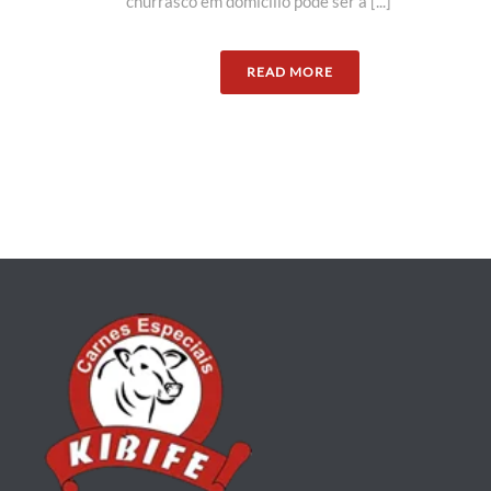
churrasco em domicílio pode ser a [...]
READ MORE