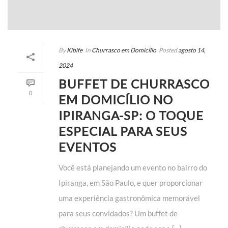
By
Kibife
In
Churrasco em Domicílio
Posted
agosto 14,
2024
BUFFET DE CHURRASCO
0
EM DOMICÍLIO NO
IPIRANGA-SP: O TOQUE
ESPECIAL PARA SEUS
EVENTOS
Você está planejando um evento no bairro do
Ipiranga, em São Paulo, e quer proporcionar
uma experiência gastronômica memorável
para seus convidados? Um buffet de