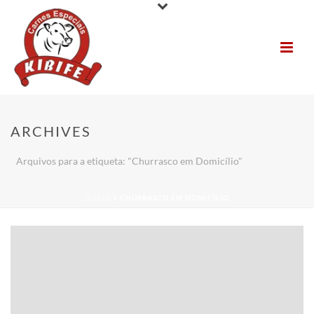
ARCHIVES
Arquivos para a etiqueta: "Churrasco em Domicílio"
INÍCIO
»
CHURRASCO EM DOMICÍLIO