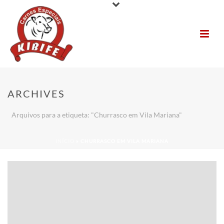
ARCHIVES
Arquivos para a etiqueta: "Churrasco em Vila Mariana"
INÍCIO
»
CHURRASCO EM VILA MARIANA