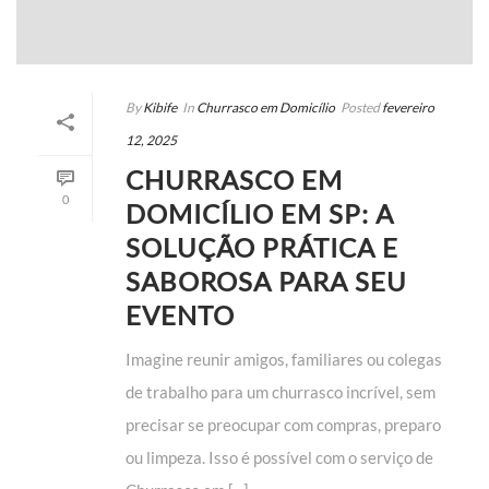
By
Kibife
In
Churrasco em Domicílio
Posted
fevereiro
12, 2025
CHURRASCO EM
0
DOMICÍLIO EM SP: A
SOLUÇÃO PRÁTICA E
SABOROSA PARA SEU
EVENTO
Imagine reunir amigos, familiares ou colegas
de trabalho para um churrasco incrível, sem
precisar se preocupar com compras, preparo
ou limpeza. Isso é possível com o serviço de