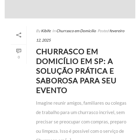
By
Kibife
In
Churrasco em Domicílio
Posted
fevereiro
12, 2025
CHURRASCO EM
0
DOMICÍLIO EM SP: A
SOLUÇÃO PRÁTICA E
SABOROSA PARA SEU
EVENTO
Imagine reunir amigos, familiares ou colegas
de trabalho para um churrasco incrível, sem
precisar se preocupar com compras, preparo
ou limpeza. Isso é possível com o serviço de