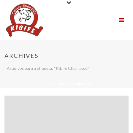
ARCHIVES
Arquivos para a etiqueta: "Kibife Churrasco"
INÍCIO
»
KIBIFE CHURRASCO