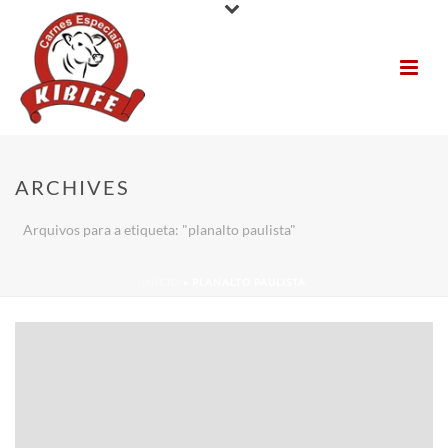
ARCHIVES
Arquivos para a etiqueta: "planalto paulista"
INÍCIO
»
PLANALTO PAULISTA