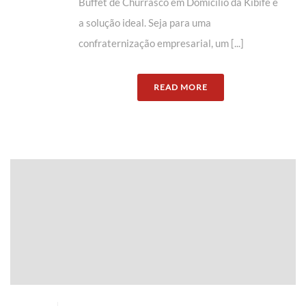
Buffet de Churrasco em Domicílio da Kibife é
a solução ideal. Seja para uma
confraternização empresarial, um [...]
READ MORE