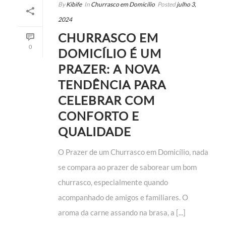
By
Kibife
In
Churrasco em Domicílio
Posted
julho 3,
2024
CHURRASCO EM
0
DOMICÍLIO É UM
PRAZER: A NOVA
TENDÊNCIA PARA
CELEBRAR COM
CONFORTO E
QUALIDADE
O Prazer de um Churrasco em Domicílio, nada
se compara ao prazer de saborear um bom
churrasco, especialmente quando
acompanhado de amigos e familiares. O
aroma da carne assando na brasa, a [...]