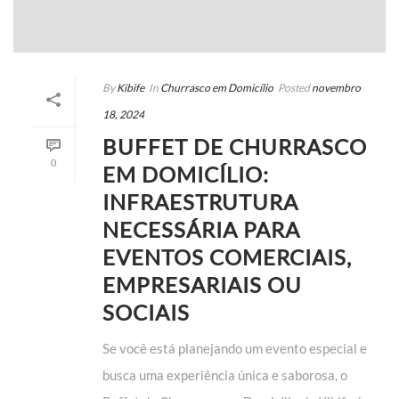
By
Kibife
In
Churrasco em Domicílio
Posted
novembro
18, 2024
BUFFET DE CHURRASCO
0
EM DOMICÍLIO:
INFRAESTRUTURA
NECESSÁRIA PARA
EVENTOS COMERCIAIS,
EMPRESARIAIS OU
SOCIAIS
Se você está planejando um evento especial e
busca uma experiência única e saborosa, o