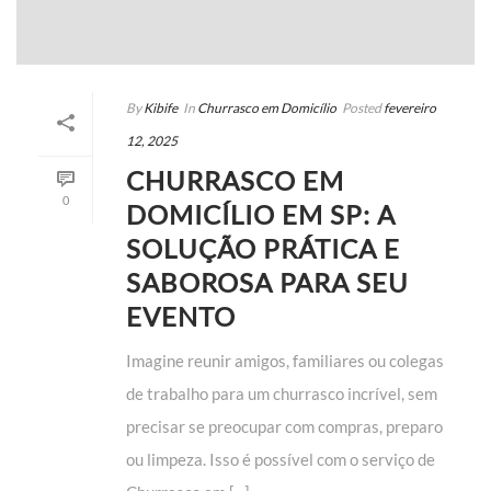
By
Kibife
In
Churrasco em Domicílio
Posted
fevereiro
12, 2025
CHURRASCO EM
0
DOMICÍLIO EM SP: A
SOLUÇÃO PRÁTICA E
SABOROSA PARA SEU
EVENTO
Imagine reunir amigos, familiares ou colegas
de trabalho para um churrasco incrível, sem
precisar se preocupar com compras, preparo
ou limpeza. Isso é possível com o serviço de