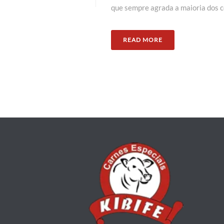
que sempre agrada a maioria dos c
READ MORE