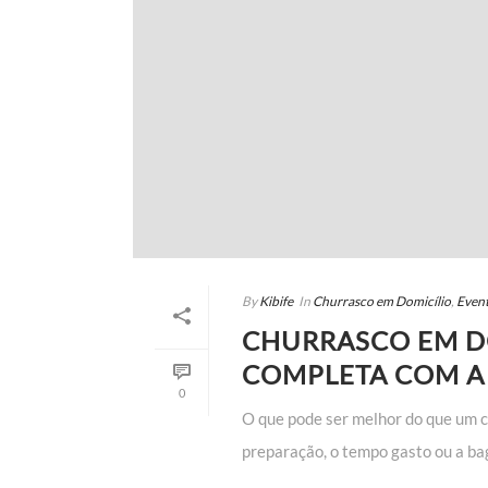
By
Kibife
In
Churrasco em Domicílio
,
Even
CHURRASCO EM DO
COMPLETA COM A 
0
O que pode ser melhor do que um c
preparação, o tempo gasto ou a bag