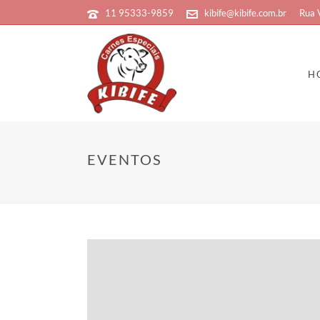
11 95333-9859
kibife@kibife.com.br
Rua 
H
EVENTOS