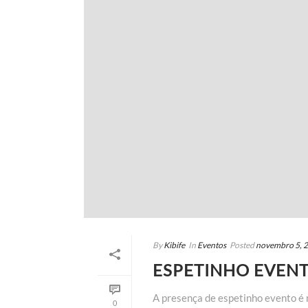
By
Kibife
In
Eventos
Posted
novembro 5, 
ESPETINHO EVEN
A presença de espetinho evento é m
0