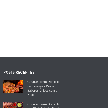
POSTS RECENTES
Churrasco em Domicílio
no Ipiranga e Região:
Sabores Únicos com a
Kibife
Churrasco em Domicílio