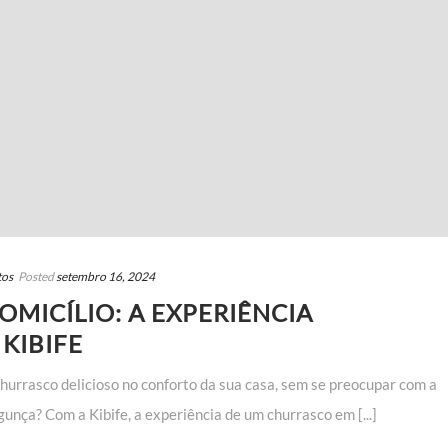
tos
Posted
setembro 16, 2024
MICÍLIO: A EXPERIÊNCIA
KIBIFE
hurrasco delicioso no conforto da sua casa, sem se preocupar com a
unça? Com a Kibife, a experiência de um churrasco em [...]