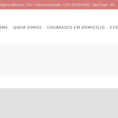
Vigário Albernaz , 414 - Vila Gumercindo - CEP: 04134-020 - São Paulo - SP
OME
QUEM SOMOS
CHURRASCO EM DOMICÍLIO
EV