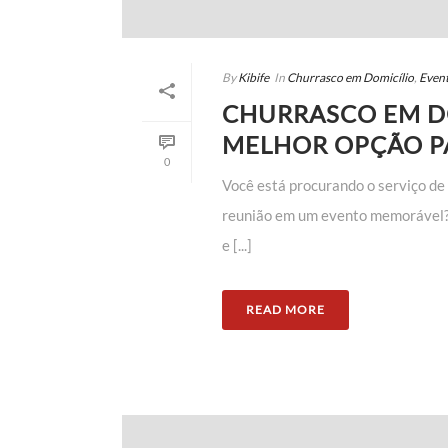
By
Kibife
In
Churrasco em Domicílio
,
Even
CHURRASCO EM DO
MELHOR OPÇÃO PA
0
Você está procurando o serviço de
reunião em um evento memorável? 
e [...]
READ MORE