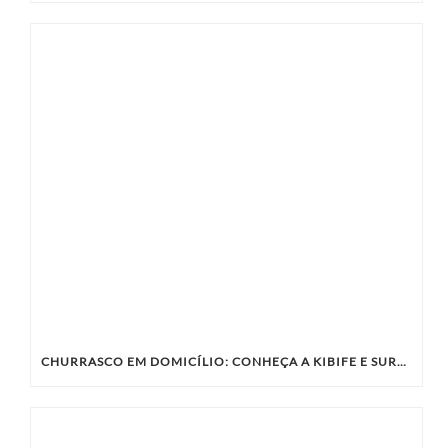
CHURRASCO EM DOMICÍLIO: CONHEÇA A KIBIFE E SURPREENDA SEUS CONVIDADOS