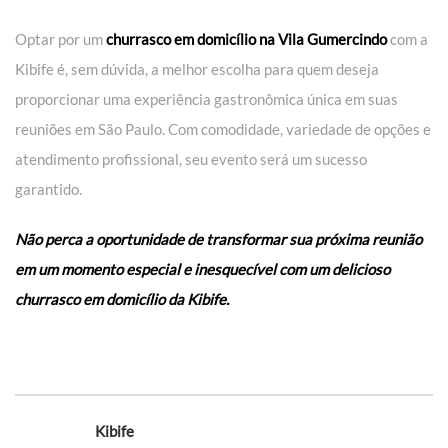
Optar por um
churrasco em domicílio na Vila Gumercindo
com a
Kibife é, sem dúvida, a melhor escolha para quem deseja
proporcionar uma experiência gastronômica única em suas
reuniões em São Paulo. Com comodidade, variedade de opções e
atendimento profissional, seu evento será um sucesso
garantido.
Não perca a oportunidade de transformar sua próxima reunião
em um momento especial e inesquecível com um delicioso
churrasco em domicílio da Kibife.
Kibife