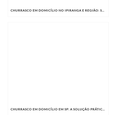
CHURRASCO EM DOMICÍLIO NO IPIRANGA E REGIÃO: SABORES ÚNICOS COM A KIBIFE
CHURRASCO EM DOMICÍLIO EM SP: A SOLUÇÃO PRÁTICA E SABOROSA PARA SEU EVENTO