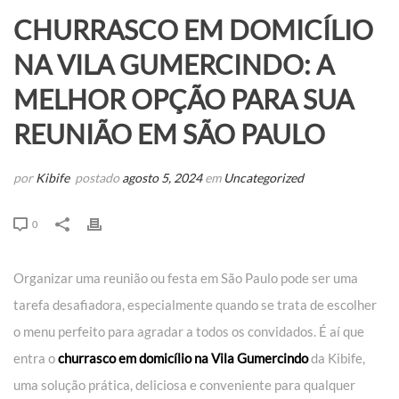
CHURRASCO EM DOMICÍLIO
NA VILA GUMERCINDO: A
MELHOR OPÇÃO PARA SUA
REUNIÃO EM SÃO PAULO
por
Kibife
postado
agosto 5, 2024
em
Uncategorized
0
Organizar uma reunião ou festa em São Paulo pode ser uma
tarefa desafiadora, especialmente quando se trata de escolher
o menu perfeito para agradar a todos os convidados. É aí que
entra o
churrasco em domicílio na Vila Gumercindo
da Kibife,
uma solução prática, deliciosa e conveniente para qualquer