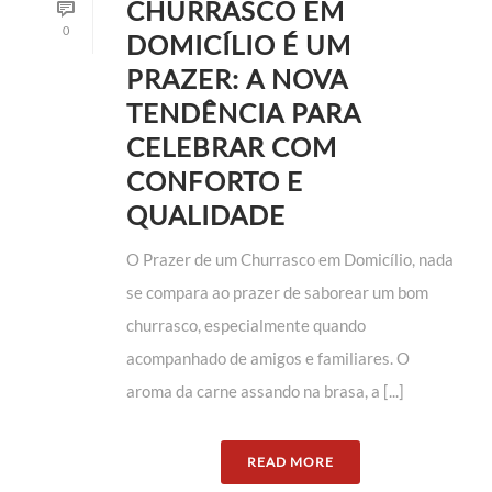
CHURRASCO EM
0
DOMICÍLIO É UM
PRAZER: A NOVA
TENDÊNCIA PARA
CELEBRAR COM
CONFORTO E
QUALIDADE
O Prazer de um Churrasco em Domicílio, nada
se compara ao prazer de saborear um bom
churrasco, especialmente quando
acompanhado de amigos e familiares. O
aroma da carne assando na brasa, a [...]
READ MORE