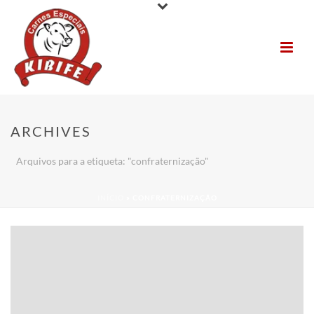
ARCHIVES
Arquivos para a etiqueta: "confraternização"
INÍCIO
»
CONFRATERNIZAÇÃO