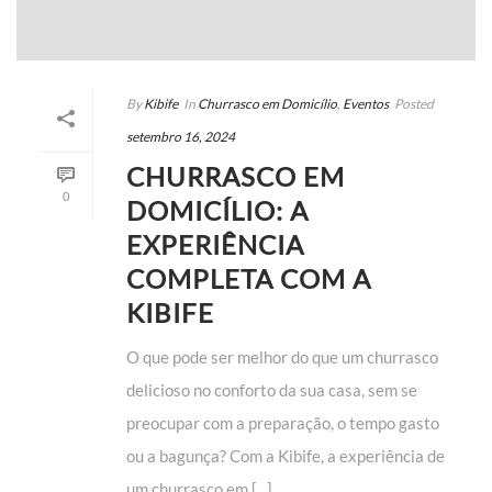
By
Kibife
In
Churrasco em Domicílio
,
Eventos
Posted
setembro 16, 2024
CHURRASCO EM
0
DOMICÍLIO: A
EXPERIÊNCIA
COMPLETA COM A
KIBIFE
O que pode ser melhor do que um churrasco
delicioso no conforto da sua casa, sem se
preocupar com a preparação, o tempo gasto
ou a bagunça? Com a Kibife, a experiência de
um churrasco em [...]