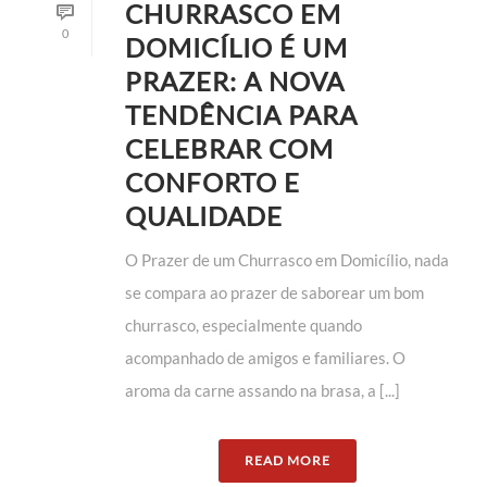
CHURRASCO EM
0
DOMICÍLIO É UM
PRAZER: A NOVA
TENDÊNCIA PARA
CELEBRAR COM
CONFORTO E
QUALIDADE
O Prazer de um Churrasco em Domicílio, nada
se compara ao prazer de saborear um bom
churrasco, especialmente quando
acompanhado de amigos e familiares. O
aroma da carne assando na brasa, a [...]
READ MORE