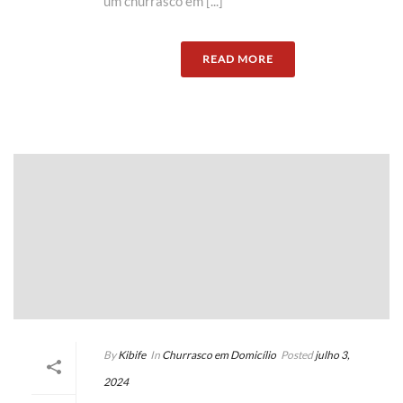
um churrasco em [...]
READ MORE
By
Kibife
In
Churrasco em Domicílio
Posted
julho 3,
2024