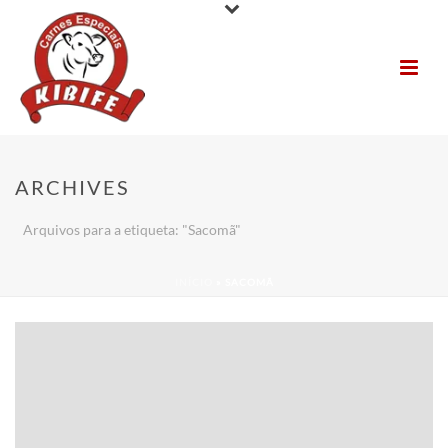
ARCHIVES
Arquivos para a etiqueta: "Sacomã"
INÍCIO
»
SACOMÃ