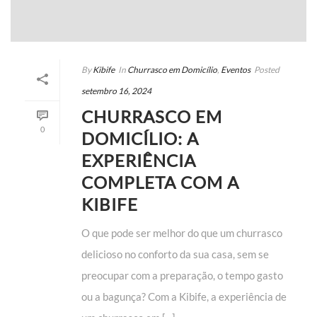
By
Kibife
In
Churrasco em Domicílio
,
Eventos
Posted
setembro 16, 2024
CHURRASCO EM
0
DOMICÍLIO: A
EXPERIÊNCIA
COMPLETA COM A
KIBIFE
O que pode ser melhor do que um churrasco
delicioso no conforto da sua casa, sem se
preocupar com a preparação, o tempo gasto
ou a bagunça? Com a Kibife, a experiência de