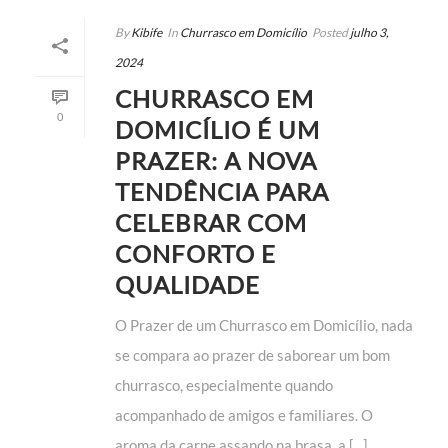
By
Kibife
In
Churrasco em Domicílio
Posted
julho 3,
2024
CHURRASCO EM
0
DOMICÍLIO É UM
PRAZER: A NOVA
TENDÊNCIA PARA
CELEBRAR COM
CONFORTO E
QUALIDADE
O Prazer de um Churrasco em Domicílio, nada
se compara ao prazer de saborear um bom
churrasco, especialmente quando
acompanhado de amigos e familiares. O
aroma da carne assando na brasa, a [...]