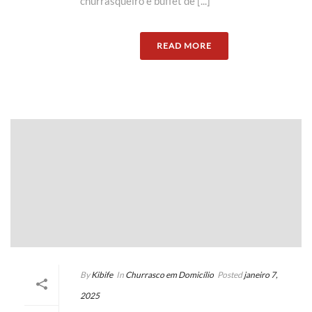
churrasqueiro e buffet de [...]
READ MORE
By
Kibife
In
Churrasco em Domicílio
Posted
janeiro 7,
2025