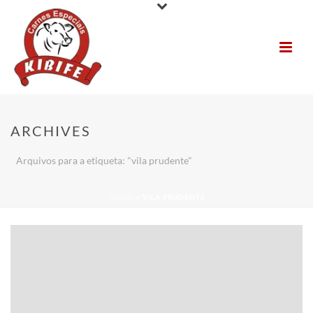
ARCHIVES
Arquivos para a etiqueta: "vila prudente"
INÍCIO
»
VILA PRUDENTE