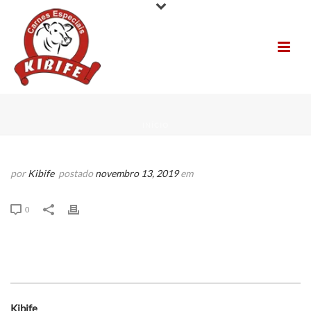
INÍCIO
por
Kibife
postado
novembro 13, 2019
em
0
Kibife