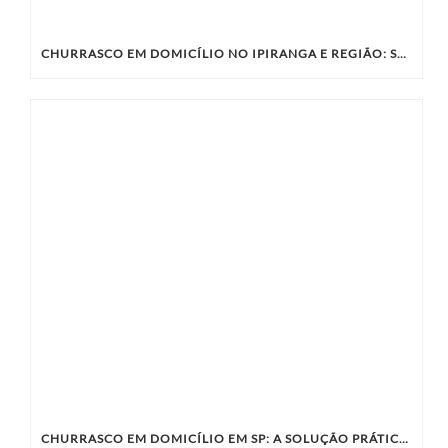
CHURRASCO EM DOMICÍLIO NO IPIRANGA E REGIÃO: SABORES ÚNICOS COM A KIBIFE
CHURRASCO EM DOMICÍLIO EM SP: A SOLUÇÃO PRÁTICA E SABOROSA PARA SEU EVENTO