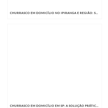
CHURRASCO EM DOMICÍLIO NO IPIRANGA E REGIÃO: SABORES ÚNICOS COM A KIBIFE
CHURRASCO EM DOMICÍLIO EM SP: A SOLUÇÃO PRÁTICA E SABOROSA PARA SEU EVENTO