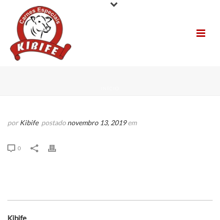
INÍCIO
por
Kibife
postado
novembro 13, 2019
em
0
Kibife