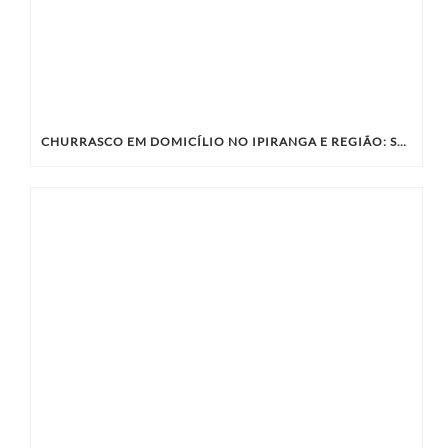
CHURRASCO EM DOMICÍLIO NO IPIRANGA E REGIÃO: SABORES ÚNICOS COM A KIBIFE