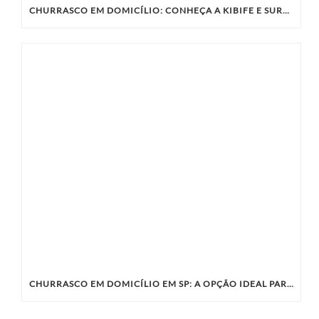
CHURRASCO EM DOMICÍLIO: CONHEÇA A KIBIFE E SURPREENDA SEUS CONVIDADOS
CHURRASCO EM DOMICÍLIO EM SP: A OPÇÃO IDEAL PARA SUA CONFRATERNIZAÇÃO