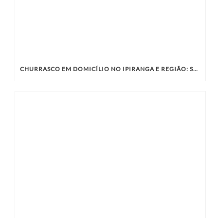
CHURRASCO EM DOMICÍLIO NO IPIRANGA E REGIÃO: SABORES ÚNICOS COM A KIBIFE