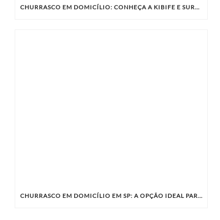
CHURRASCO EM DOMICÍLIO: CONHEÇA A KIBIFE E SURPREENDA SEUS CONVIDADOS
CHURRASCO EM DOMICÍLIO EM SP: A OPÇÃO IDEAL PARA SUA CONFRATERNIZAÇÃO