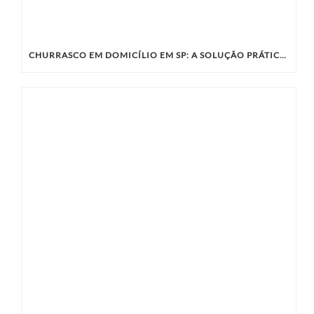
CHURRASCO EM DOMICÍLIO EM SP: A SOLUÇÃO PRÁTICA E SABOROSA PARA SEU EVENTO