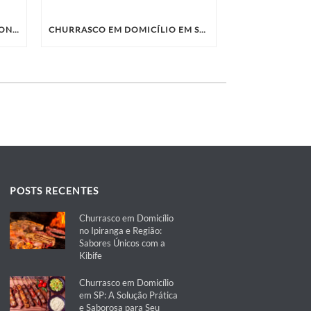
CHURRASCO EM DOMICÍLIO: CONHEÇA A KIBIFE E SURPREENDA SEUS CONVIDADOS
CHURRASCO EM DOMICÍLIO EM SP: A OPÇÃO IDEAL PARA SUA CONFRATERNIZAÇÃO
POSTS RECENTES
Churrasco em Domicílio
no Ipiranga e Região:
Sabores Únicos com a
Kibife
Churrasco em Domicílio
em SP: A Solução Prática
e Saborosa para Seu