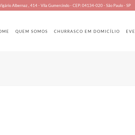
Vigário Albernaz , 414 - Vila Gumercindo - CEP: 04134-020 - São Paulo - SP
OME
QUEM SOMOS
CHURRASCO EM DOMICÍLIO
EV