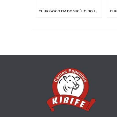
CHURRASCO EM DOMICÍLIO NO IPIRANGA E REGIÃO: SABORES ÚNICOS COM A KIBIFE