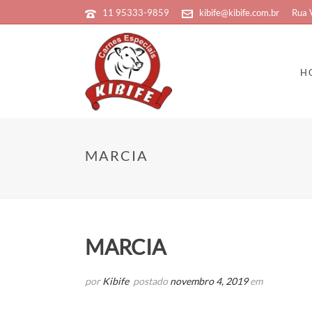
11 95333-9859
kibife@kibife.com.br
Rua 
H
MARCIA
MARCIA
por
Kibife
postado
novembro 4, 2019
em