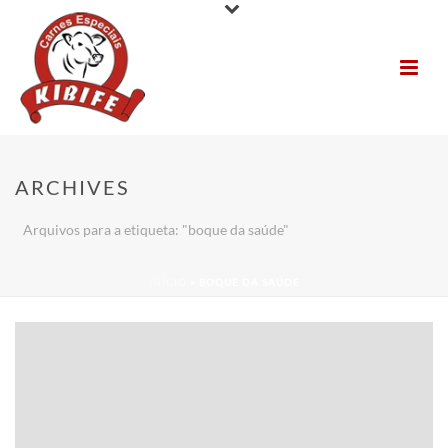
ARCHIVES
Arquivos para a etiqueta: "boque da saúde"
INÍCIO
»
BOQUE DA SAÚDE