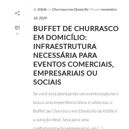
By
Kibife
In
Churrasco em Domicílio
Posted
novembro
18, 2024
BUFFET DE CHURRASCO
0
EM DOMICÍLIO:
INFRAESTRUTURA
NECESSÁRIA PARA
EVENTOS COMERCIAIS,
EMPRESARIAIS OU
SOCIAIS
Se você está planejando um evento especial e
busca uma experiência única e saborosa, o
Buffet de Churrasco em Domicílio da Kibife é
a solução ideal. Seja para uma
confraternização empresarial, um [...]