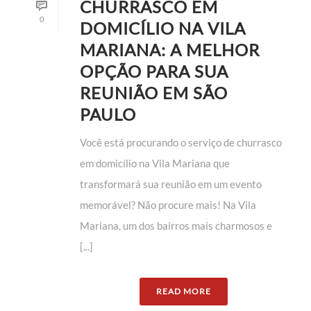
CHURRASCO EM
0
DOMICÍLIO NA VILA
MARIANA: A MELHOR
OPÇÃO PARA SUA
REUNIÃO EM SÃO
PAULO
Você está procurando o serviço de churrasco
em domicílio na Vila Mariana que
transformará sua reunião em um evento
memorável? Não procure mais! Na Vila
Mariana, um dos bairros mais charmosos e
[...]
READ MORE