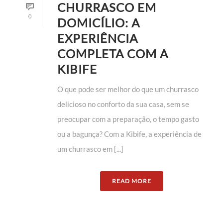
CHURRASCO EM
0
DOMICÍLIO: A
EXPERIÊNCIA
COMPLETA COM A
KIBIFE
O que pode ser melhor do que um churrasco
delicioso no conforto da sua casa, sem se
preocupar com a preparação, o tempo gasto
ou a bagunça? Com a Kibife, a experiência de
um churrasco em [...]
READ MORE