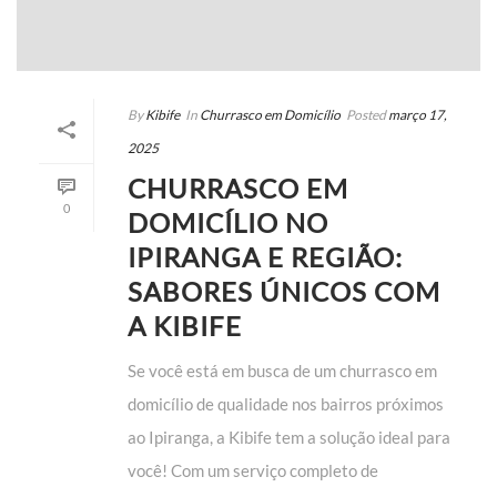
By
Kibife
In
Churrasco em Domicílio
Posted
março 17,
2025
CHURRASCO EM
0
DOMICÍLIO NO
IPIRANGA E REGIÃO:
SABORES ÚNICOS COM
A KIBIFE
Se você está em busca de um churrasco em
domicílio de qualidade nos bairros próximos
ao Ipiranga, a Kibife tem a solução ideal para
você! Com um serviço completo de