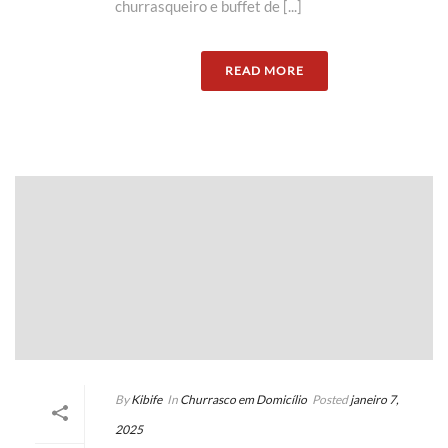
churrasqueiro e buffet de [...]
READ MORE
By
Kibife
In
Churrasco em Domicílio
Posted
janeiro 7,
2025