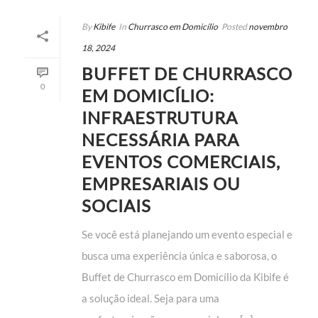
By
Kibife
In
Churrasco em Domicílio
Posted
novembro
18, 2024
BUFFET DE CHURRASCO
0
EM DOMICÍLIO:
INFRAESTRUTURA
NECESSÁRIA PARA
EVENTOS COMERCIAIS,
EMPRESARIAIS OU
SOCIAIS
Se você está planejando um evento especial e
busca uma experiência única e saborosa, o
Buffet de Churrasco em Domicílio da Kibife é
a solução ideal. Seja para uma