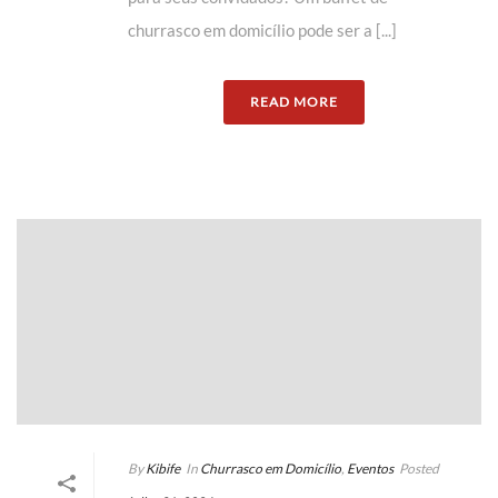
churrasco em domicílio pode ser a [...]
READ MORE
By
Kibife
In
Churrasco em Domicílio
,
Eventos
Posted