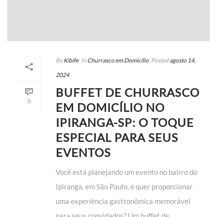
By
Kibife
In
Churrasco em Domicílio
Posted
agosto 14,
2024
BUFFET DE CHURRASCO
0
EM DOMICÍLIO NO
IPIRANGA-SP: O TOQUE
ESPECIAL PARA SEUS
EVENTOS
Você está planejando um evento no bairro do
Ipiranga, em São Paulo, e quer proporcionar
uma experiência gastronômica memorável
para seus convidados? Um buffet de