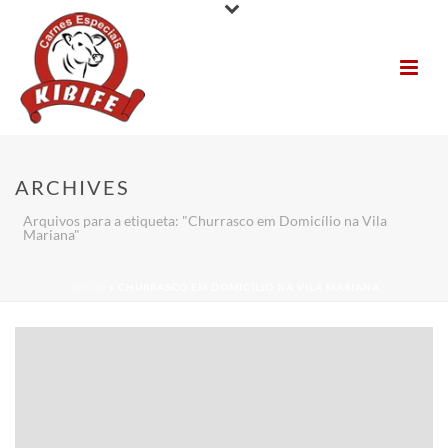
ARCHIVES
Arquivos para a etiqueta: "Churrasco em Domicílio na Vila
Mariana"
INÍCIO
»
CHURRASCO EM DOMICÍLIO NA VILA MARIANA