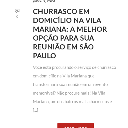
julho 31, 2024
CHURRASCO EM
0
DOMICÍLIO NA VILA
MARIANA: A MELHOR
OPÇÃO PARA SUA
REUNIÃO EM SÃO
PAULO
Você está procurando o serviço de churrasco
em domicílio na Vila Mariana que
transformará sua reunião em um evento
memorável? Não procure mais! Na Vila
Mariana, um dos bairros mais charmosos e
[...]