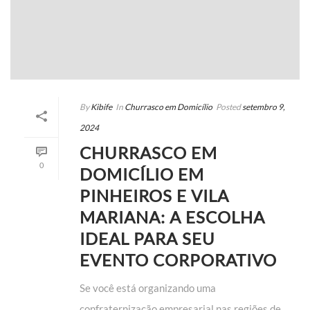
By
Kibife
In
Churrasco em Domicílio
Posted
setembro 9,
2024
CHURRASCO EM
0
DOMICÍLIO EM
PINHEIROS E VILA
MARIANA: A ESCOLHA
IDEAL PARA SEU
EVENTO CORPORATIVO
Se você está organizando uma
confraternização empresarial nas regiões de