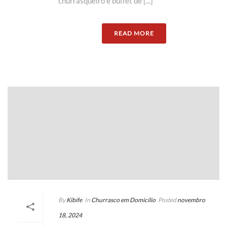
churrasqueiro e buffet de [...]
READ MORE
By
Kibife
In
Churrasco em Domicílio
Posted
novembro
18, 2024