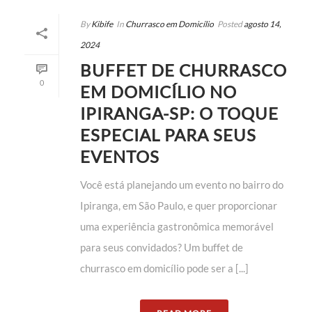
By
Kibife
In
Churrasco em Domicílio
Posted
agosto 14,
2024
BUFFET DE CHURRASCO
0
EM DOMICÍLIO NO
IPIRANGA-SP: O TOQUE
ESPECIAL PARA SEUS
EVENTOS
Você está planejando um evento no bairro do
Ipiranga, em São Paulo, e quer proporcionar
uma experiência gastronômica memorável
para seus convidados? Um buffet de
churrasco em domicílio pode ser a [...]