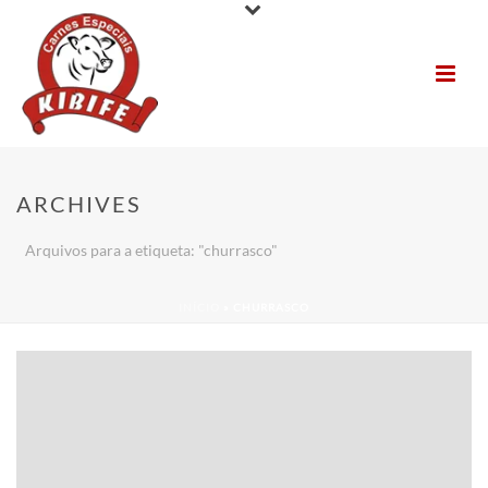
ARCHIVES
Arquivos para a etiqueta: "churrasco"
INÍCIO
»
CHURRASCO