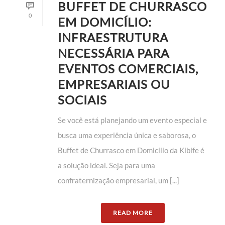
BUFFET DE CHURRASCO
0
EM DOMICÍLIO:
INFRAESTRUTURA
NECESSÁRIA PARA
EVENTOS COMERCIAIS,
EMPRESARIAIS OU
SOCIAIS
Se você está planejando um evento especial e
busca uma experiência única e saborosa, o
Buffet de Churrasco em Domicílio da Kibife é
a solução ideal. Seja para uma
confraternização empresarial, um [...]
READ MORE